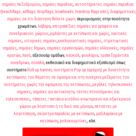
σημαίες πεζοδρομίου
,
σημαίες παραλίας
,
αυτοστήρικτες σημαίες παραλίας
(beachflags,
adflags, dropflags, bowheads, teardrop flags κλπ.)
,
διαφημιστικές
σημαίες σε ότι διάσταση θέλετε χωρίς
περιορισμούς στην ποσότητα
χρωμάτων,
λάβαρα
,
επιτραπέζιες σημαίες για γραφεία και
συνεδριακούς
χώρους
,
γιρλάντες με εκτύπωση και χωρίς
,
ναυτικές
σημαίες
,
ιστορικές σημαίες
,
εκκλησιαστικές σημαίες
,
στρατιωτικές
σημαίες
,
σημαίες δήμων
,
σημαίες οργανισμών
,
σημαίες ελληνικές
,
σημαίες
κρατών
,
πανό
, αξεσουάρ ομάδων,
κασκόλ
,
φουλάρια
,
τραπεζομάντιλα
συνεδρίων
,
σουπλά
, εκθεσιακό και διαφημιστικό εξοπλισμό όπως
συστήματα
Roll up banner
,
συστήματα Pop up (αράχνη) με δυνατότητα
εκτύπωσης του
θέματος σε ύφασμα και στη συνέχεια μαζέματος του
συστήματος χωρίς την αφαίρεση της εκτύπωσης
,
μεγάλες τηλεσκοπικές
σημαίες
,
σημαίες για αυτοκίνητα
,
τέντες πτυσσόμενες και
τηλεσκοπικές
,
τάπητες / πατάκια εισόδου εσωτερικού και εξωτερικού
χώρου με λογότυπο ή το δικό σας μήνυμα
,
πετσέτες με
λογοτύπηση
,
σκίαστρα παραλίας με εκτύπωση
,
μαξιλαράκια με
εκτύπωση
,
ρολοκουρτίνες
, κλπ.