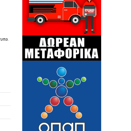
τυπο.