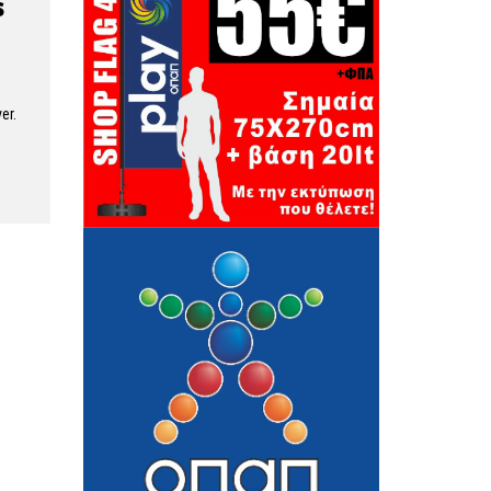
s
er.