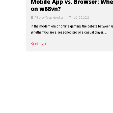
Mobile App vs. Browser: Whe
on w88vn?
Γιώργος Τσομπάνογλου
Μάι 20, 2026
In the modern era of online gaming, the debate between u
Whether you are a seasoned pro or a casual player, ...
Read more