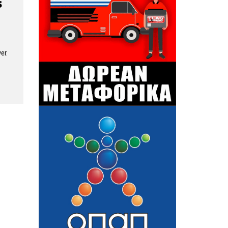
s
er.