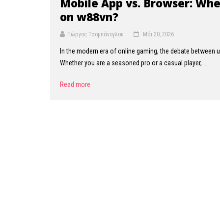
Mobile App vs. Browser: Whe
on w88vn?
Γιώργος Τσομπάνογλου
Μάι 20, 2026
In the modern era of online gaming, the debate between u
Whether you are a seasoned pro or a casual player, ...
Read more