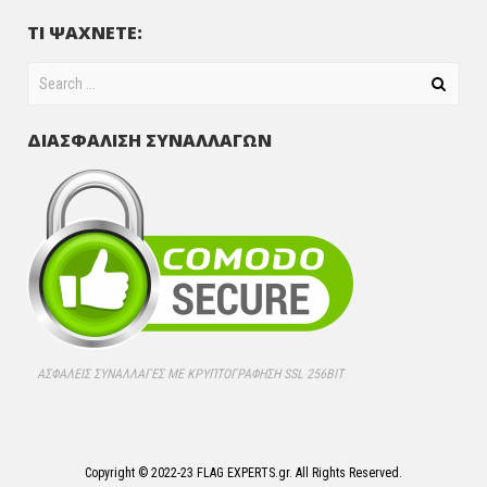
ΤΙ ΨΑΧΝΕΤΕ:
ΔΙΑΣΦΑΛΙΣΗ ΣΥΝΑΛΛΑΓΩΝ
ΑΣΦΑΛΕΊΣ ΣΥΝΑΛΛΑΓΈΣ ΜΕ ΚΡΥΠΤΟΓΡΆΦΗΣΗ SSL 256BIT
Copyright © 2022-23 FLAG EXPERTS.gr. All Rights Reserved.