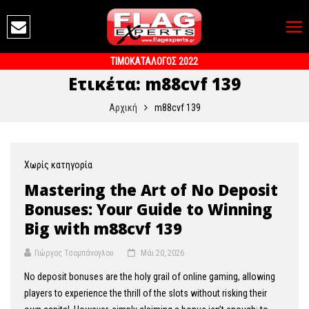
ΤΙΜΟΚΑΤΑΛΟΓΟΣ 2022
Ετικέτα:
m88cvf 139
Αρχική
m88cvf 139
Χωρίς κατηγορία
Mastering the Art of No Deposit
Bonuses: Your Guide to Winning
Big with m88cvf 139
Γιώργος Τσομπάνογλου
Μάι 20, 2026
No deposit bonuses are the holy grail of online gaming, allowing
players to experience the thrill of the slots without risking their