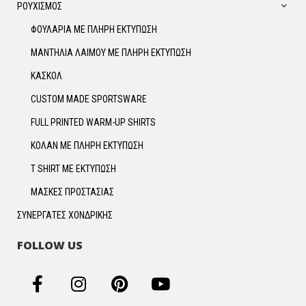
ΡΟΥΧΙΣΜΟΣ
ΦΟΥΛΑΡΙΑ ΜΕ ΠΛΗΡΗ ΕΚΤΥΠΩΣΗ
ΜΑΝΤΗΛΙΑ ΛΑΙΜΟΥ ΜΕ ΠΛΗΡΗ ΕΚΤΥΠΩΣΗ
ΚΑΣΚΟΛ
CUSTOM MADE SPORTSWARE
FULL PRINTED WARM-UP SHIRTS
ΚΟΛΑΝ ΜΕ ΠΛΗΡΗ ΕΚΤΥΠΩΣΗ
T SHIRT ΜΕ ΕΚΤΥΠΩΣΗ
ΜΑΣΚΕΣ ΠΡΟΣΤΑΣΙΑΣ
ΣΥΝΕΡΓΑΤΕΣ ΧΟΝΔΡΙΚΗΣ
FOLLOW US