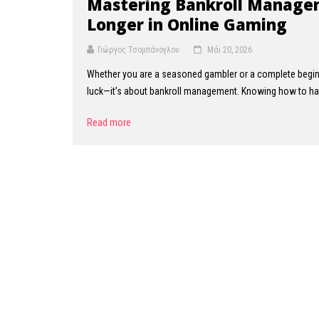
Mastering Bankroll Manage
Longer in Online Gaming
Γιώργος Τσομπάνογλου
Μάι 20, 2026
Whether you are a seasoned gambler or a complete beginne
luck—it’s about bankroll management. Knowing how to han
Read more