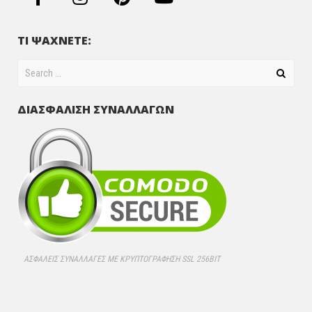
ΤΙ ΨΑΧΝΕΤΕ:
ΔΙΑΣΦΑΛΙΣΗ ΣΥΝΑΛΛΑΓΩΝ
ΑΣΦΑΛΕΊΣ ΣΥΝΑΛΛΑΓΈΣ ΜΕ ΚΡΥΠΤΟΓΡΆΦΗΣΗ SSL 256BIT