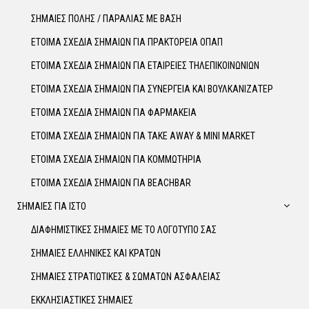
ΣΗΜΑΙΕΣ ΠΟΛΗΣ / ΠΑΡΑΛΙΑΣ ΜΕ ΒΑΣΗ
ΕΤΟΙΜΑ ΣΧΕΔΙΑ ΣΗΜΑΙΩΝ ΓΙΑ ΠΡΑΚΤΟΡΕΙΑ ΟΠΑΠ
ΕΤΟΙΜΑ ΣΧΕΔΙΑ ΣΗΜΑΙΩΝ ΓΙΑ ΕΤΑΙΡΕΙΕΣ ΤΗΛΕΠΙΚΟΙΝΩΝΙΩΝ
ΕΤΟΙΜΑ ΣΧΕΔΙΑ ΣΗΜΑΙΩΝ ΓΙΑ ΣΥΝΕΡΓΕΙΑ ΚΑΙ ΒΟΥΛΚΑΝΙΖΑΤΕΡ
ΕΤΟΙΜΑ ΣΧΕΔΙΑ ΣΗΜΑΙΩΝ ΓΙΑ ΦΑΡΜΑΚΕΙΑ
ΕΤΟΙΜΑ ΣΧΕΔΙΑ ΣΗΜΑΙΩΝ ΓΙΑ TAKE AWAY & MINI MARKET
ΕΤΟΙΜΑ ΣΧΕΔΙΑ ΣΗΜΑΙΩΝ ΓΙΑ ΚΟΜΜΩΤΗΡΙΑ
ΕΤΟΙΜΑ ΣΧΕΔΙΑ ΣΗΜΑΙΩΝ ΓΙΑ BEACHBAR
ΣΗΜΑΙΕΣ ΓΙΑ ΙΣΤΟ
ΔΙΑΦΗΜΙΣΤΙΚΕΣ ΣΗΜΑΙΕΣ ΜΕ ΤΟ ΛΟΓΟΤΥΠΟ ΣΑΣ
ΣΗΜΑΙΕΣ ΕΛΛΗΝΙΚΕΣ ΚΑΙ ΚΡΑΤΩΝ
ΣΗΜΑΙΕΣ ΣΤΡΑΤΙΩΤΙΚΕΣ & ΣΩΜΑΤΩΝ ΑΣΦΑΛΕΙΑΣ
ΕΚΚΛΗΣΙΑΣΤΙΚΕΣ ΣΗΜΑΙΕΣ