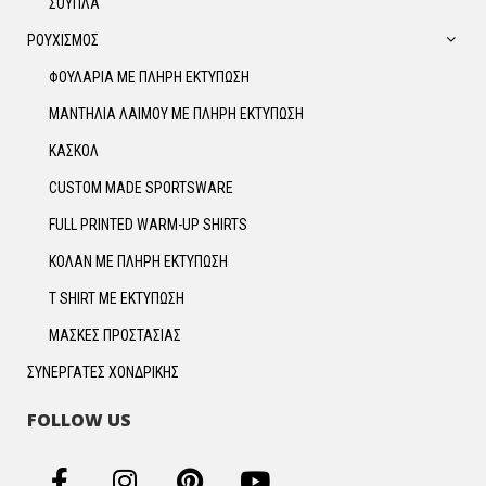
ΣΟΥΠΛΑ
ΡΟΥΧΙΣΜΟΣ
ΦΟΥΛΑΡΙΑ ΜΕ ΠΛΗΡΗ ΕΚΤΥΠΩΣΗ
ΜΑΝΤΗΛΙΑ ΛΑΙΜΟΥ ΜΕ ΠΛΗΡΗ ΕΚΤΥΠΩΣΗ
ΚΑΣΚΟΛ
CUSTOM MADE SPORTSWARE
FULL PRINTED WARM-UP SHIRTS
ΚΟΛΑΝ ΜΕ ΠΛΗΡΗ ΕΚΤΥΠΩΣΗ
T SHIRT ΜΕ ΕΚΤΥΠΩΣΗ
ΜΑΣΚΕΣ ΠΡΟΣΤΑΣΙΑΣ
ΣΥΝΕΡΓΑΤΕΣ ΧΟΝΔΡΙΚΗΣ
FOLLOW US