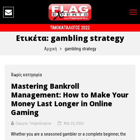
ΤΙΜΟΚΑΤΑΛΟΓΟΣ 2022
Ετικέτα:
gambling strategy
Αρχική
gambling strategy
Χωρίς κατηγορία
Mastering Bankroll
Management: How to Make Your
Money Last Longer in Online
Gaming
Γιώργος Τσομπάνογλου
Μάι 20, 2026
Whether you are a seasoned gambler or a complete beginner, the