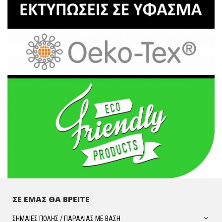
ΣΕ ΕΜΑΣ ΘΑ ΒΡΕΙΤΕ
ΣΗΜΑΙΕΣ ΠΟΛΗΣ / ΠΑΡΑΛΙΑΣ ΜΕ ΒΑΣΗ