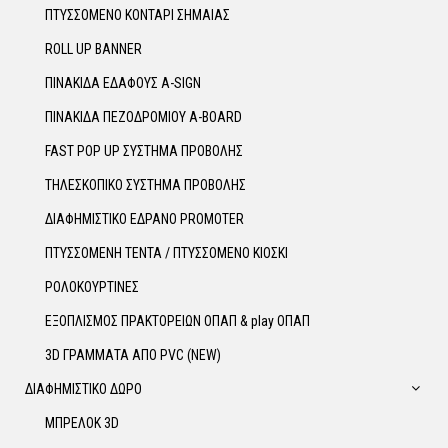
ΠΤΥΣΣΟΜΕΝΟ ΚΟΝΤΑΡΙ ΣΗΜΑΙΑΣ
ROLL UP BANNER
ΠΙΝΑΚΙΔΑ ΕΔΑΦΟΥΣ A-SIGN
ΠΙΝΑΚΙΔΑ ΠΕΖΟΔΡΟΜΙΟΥ A-BOARD
FAST POP UP ΣΥΣΤΗΜΑ ΠΡΟΒΟΛΗΣ
ΤΗΛΕΣΚΟΠΙΚΟ ΣΥΣΤΗΜΑ ΠΡΟΒΟΛΗΣ
ΔΙΑΦΗΜΙΣΤΙΚΟ ΕΔΡΑΝΟ PROMOTER
ΠΤΥΣΣΟΜΕΝΗ ΤΕΝΤΑ / ΠΤΥΣΣΟΜΕΝΟ ΚΙΟΣΚΙ
ΡΟΛΟΚΟΥΡΤΙΝΕΣ
ΕΞΟΠΛΙΣΜΟΣ ΠΡΑΚΤΟΡΕΙΩΝ ΟΠΑΠ & play ΟΠΑΠ
3D ΓΡΑΜΜΑΤΑ ΑΠΟ PVC (NEW)
ΔΙΑΦΗΜΙΣΤΙΚΟ ΔΩΡΟ
ΜΠΡΕΛΟΚ 3D