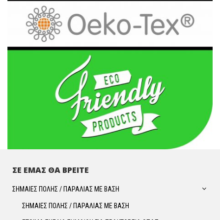
ΣΕ ΕΜΑΣ ΘΑ ΒΡΕΙΤΕ
ΣΗΜΑΙΕΣ ΠΟΛΗΣ / ΠΑΡΑΛΙΑΣ ΜΕ ΒΑΣΗ
ΣΗΜΑΙΕΣ ΠΟΛΗΣ / ΠΑΡΑΛΙΑΣ ΜΕ ΒΑΣΗ