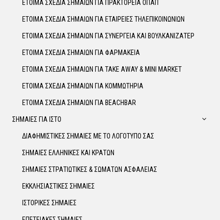
ΕΤΟΙΜΑ ΣΧΕΔΙΑ ΣΗΜΑΙΩΝ ΓΙΑ ΠΡΑΚΤΟΡΕΙΑ ΟΠΑΠ
ΕΤΟΙΜΑ ΣΧΕΔΙΑ ΣΗΜΑΙΩΝ ΓΙΑ ΕΤΑΙΡΕΙΕΣ ΤΗΛΕΠΙΚΟΙΝΩΝΙΩΝ
ΕΤΟΙΜΑ ΣΧΕΔΙΑ ΣΗΜΑΙΩΝ ΓΙΑ ΣΥΝΕΡΓΕΙΑ ΚΑΙ ΒΟΥΛΚΑΝΙΖΑΤΕΡ
ΕΤΟΙΜΑ ΣΧΕΔΙΑ ΣΗΜΑΙΩΝ ΓΙΑ ΦΑΡΜΑΚΕΙΑ
ΕΤΟΙΜΑ ΣΧΕΔΙΑ ΣΗΜΑΙΩΝ ΓΙΑ TAKE AWAY & MINI MARKET
ΕΤΟΙΜΑ ΣΧΕΔΙΑ ΣΗΜΑΙΩΝ ΓΙΑ ΚΟΜΜΩΤΗΡΙΑ
ΕΤΟΙΜΑ ΣΧΕΔΙΑ ΣΗΜΑΙΩΝ ΓΙΑ BEACHBAR
ΣΗΜΑΙΕΣ ΓΙΑ ΙΣΤΟ
ΔΙΑΦΗΜΙΣΤΙΚΕΣ ΣΗΜΑΙΕΣ ΜΕ ΤΟ ΛΟΓΟΤΥΠΟ ΣΑΣ
ΣΗΜΑΙΕΣ ΕΛΛΗΝΙΚΕΣ ΚΑΙ ΚΡΑΤΩΝ
ΣΗΜΑΙΕΣ ΣΤΡΑΤΙΩΤΙΚΕΣ & ΣΩΜΑΤΩΝ ΑΣΦΑΛΕΙΑΣ
ΕΚΚΛΗΣΙΑΣΤΙΚΕΣ ΣΗΜΑΙΕΣ
ΙΣΤΟΡΙΚΕΣ ΣΗΜΑΙΕΣ
ΕΠΕΤΕΙΑΚΕΣ ΣΗΜΑΙΕΣ