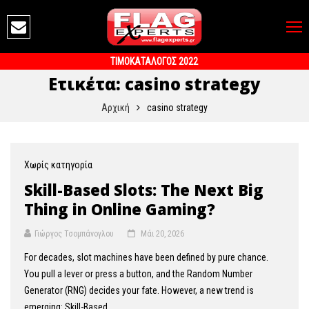
ΤΙΜΟΚΑΤΑΛΟΓΟΣ 2022
Ετικέτα:
casino strategy
Αρχική
casino strategy
Χωρίς κατηγορία
Skill-Based Slots: The Next Big
Thing in Online Gaming?
Γιώργος Τσομπάνογλου
Μάι 20, 2026
For decades, slot machines have been defined by pure chance.
You pull a lever or press a button, and the Random Number
Generator (RNG) decides your fate. However, a new trend is
emerging: Skill-Based ...