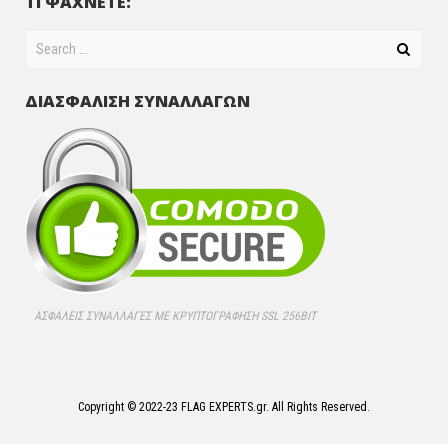
ΤΙ ΨΑΧΝΕΤΕ:
ΔΙΑΣΦΑΛΙΣΗ ΣΥΝΑΛΛΑΓΩΝ
ΑΣΦΑΛΕΊΣ ΣΥΝΑΛΛΑΓΈΣ ΜΕ ΚΡΥΠΤΟΓΡΆΦΗΣΗ SSL 256BIT
Copyright © 2022-23 FLAG EXPERTS.gr. All Rights Reserved.